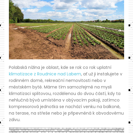
Polabská nížina je oblast, kde se rok co rok uplatní
klimatizace z Roudnice nad Labem
, ať už ji instalujete v
rodinném domě, rekreační nemovitosti nebo v
městském bytě. Máme tím samozřejmě na mysli
klimatizaci splitovou, rozdělenou do dvou částí, kdy ta
nehlučná bývá umístěna v obývacím pokoji, zatímco
kompresorová jednotka se nachází venku na balkoně,
na terase, na střeše nebo je připevněná k obvodovému
zdivu.