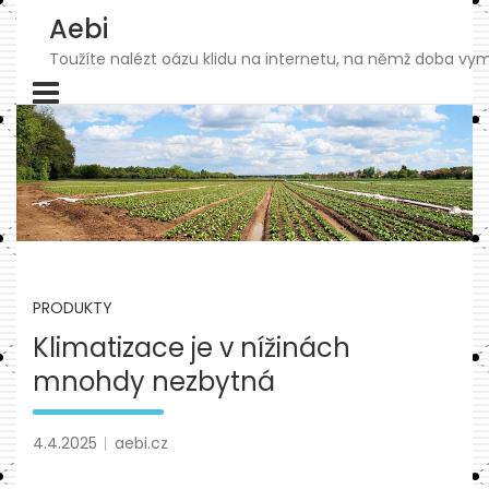
Skip
Aebi
to
content
Toužíte nalézt oázu klidu na internetu, na němž doba vymk
PRODUKTY
Klimatizace je v nížinách
mnohdy nezbytná
4.4.2025
aebi.cz