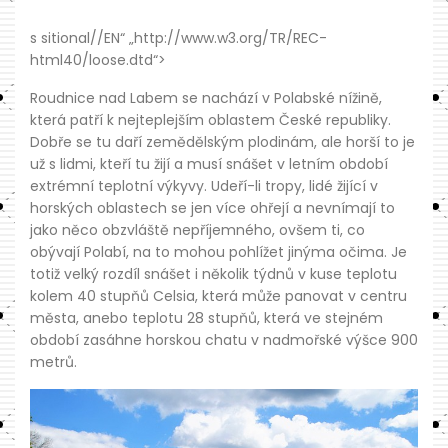
s sitional//EN“ „http://www.w3.org/TR/REC-
html40/loose.dtd“>
Roudnice nad Labem se nachází v Polabské nížině,
která patří k nejteplejším oblastem České republiky.
Dobře se tu daří zemědělským plodinám, ale horší to je
už s lidmi, kteří tu žijí a musí snášet v letním období
extrémní teplotní výkyvy. Udeří-li tropy, lidé žijící v
horských oblastech se jen více ohřejí a nevnímají to
jako něco obzvláště nepříjemného, ovšem ti, co
obývají Polabí, na to mohou pohlížet jinýma očima. Je
totiž velký rozdíl snášet i několik týdnů v kuse teplotu
kolem 40 stupňů Celsia, která může panovat v centru
města, anebo teplotu 28 stupňů, která ve stejném
období zasáhne horskou chatu v nadmořské výšce 900
metrů.