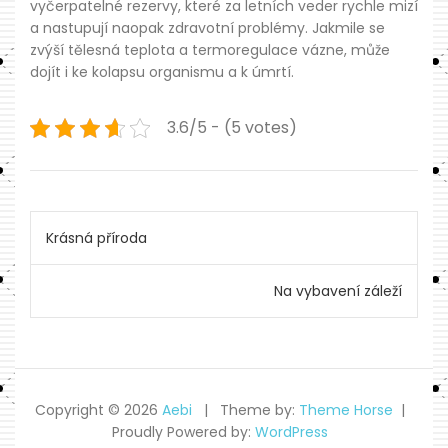
vyčerpatelné rezervy, které za letních veder rychle mizí
a nastupují naopak zdravotní problémy. Jakmile se
zvýší tělesná teplota a termoregulace vázne, může
dojít i ke kolapsu organismu a k úmrtí.
3.6/5 - (5 votes)
Navigace
Krásná příroda
pro
Na vybavení záleží
příspěvek
Copyright © 2026
Aebi
Theme by:
Theme Horse
Proudly Powered by:
WordPress