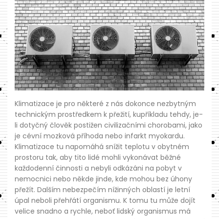
Klimatizace je pro některé z nás dokonce nezbytným
technickým prostředkem k přežití, kupříkladu tehdy, je-
li dotyčný člověk postižen civilizačními chorobami, jako
je cévní mozková příhoda nebo infarkt myokardu.
Klimatizace tu napomáhá snížit teplotu v obytném
prostoru tak, aby tito lidé mohli vykonávat běžné
každodenní činnosti a nebyli odkázáni na pobyt v
nemocnici nebo někde jinde, kde mohou bez úhony
přežít. Dalším nebezpečím nížinných oblastí je letní
úpal neboli přehřátí organismu. K tomu tu může dojít
velice snadno a rychle, neboť lidský organismus má