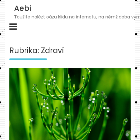
Skip
Aebi
to
content
Toužíte nalézt oázu klidu na internetu, na němž doba vymk
Rubrika:
Zdraví