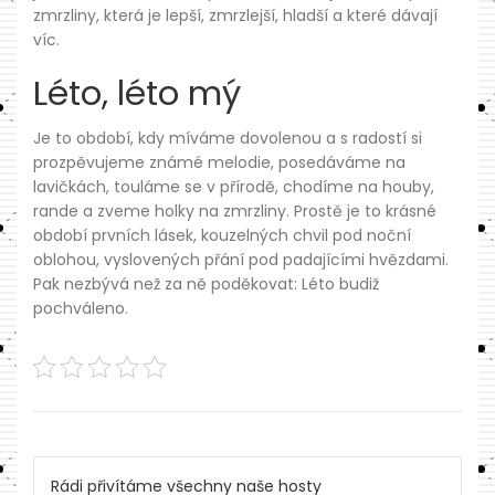
zmrzliny
, která je lepší, zmrzlejší, hladší a které dávají
víc.
Léto, léto mý
Je to období, kdy míváme dovolenou a s radostí si
prozpěvujeme známé melodie, posedáváme na
lavičkách, touláme se v přírodě, chodíme na houby,
rande a zveme holky na zmrzliny. Prostě je to krásné
období prvních lásek, kouzelných chvil pod noční
oblohou, vyslovených přání pod padajícími hvězdami.
Pak nezbývá než za ně poděkovat: Léto budiž
pochváleno.
Navigace
Rádi přivítáme všechny naše hosty