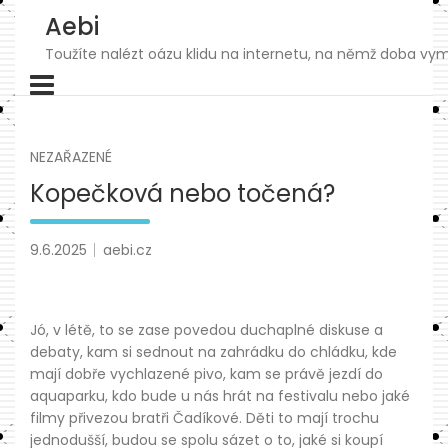
Skip
Aebi
to
content
Toužíte nalézt oázu klidu na internetu, na němž doba vymk
NEZAŘAZENÉ
Kopečková nebo točená?
9.6.2025
aebi.cz
Jó, v létě, to se zase povedou duchaplné diskuse a
debaty, kam si sednout na zahrádku do chládku, kde
mají dobře vychlazené pivo, kam se právě jezdí do
aquaparku, kdo bude u nás hrát na festivalu nebo jaké
filmy přivezou bratři Čadíkové. Děti to mají trochu
jednodušší, budou se spolu sázet o to, jaké si koupí