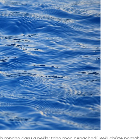
ech mnoho času a pěšky toho moc nenachodí. Pěší chůze pomáhá