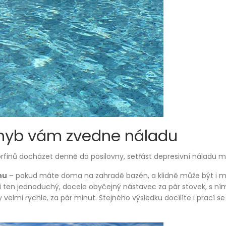
pohyb vám zvedne náladu
rfinů docházet denně do posilovny, setřást depresivní náladu 
nu
– pokud máte doma na zahradě bazén, a klidně může být i m
si ten jednoduchý, docela obyčejný nástavec za pár stovek, s nímž
y velmi rychle, za pár minut. Stejného výsledku docílíte i prací