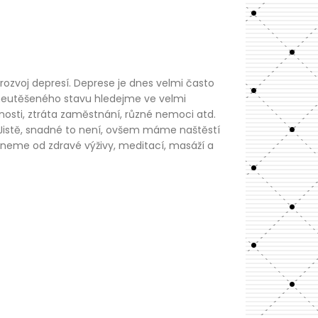
rozvoj depresí.
Deprese je dnes velmi často
 neutěšeného stavu hledejme ve velmi
čnosti, ztráta zaměstnání, různé nemoci atd.
. Jistě, snadné to není, ovšem máme naštěstí
dneme od zdravé výživy, meditací, masáží a