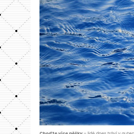
Choďte více pěšky
– lidé dnes tráví v aut