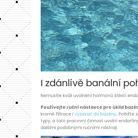
I zdánlivě banální 
Nemusíte kvůli uvolnění hormonů štěstí endo
Používejte ruční nástavce pro úklid bazé
kromě filtrace i
vysavač do bazénu
. Pořiďte 
typy, a tato pracovní činnost uvolní endorfin
dalšími podobnými ručními nástroji.