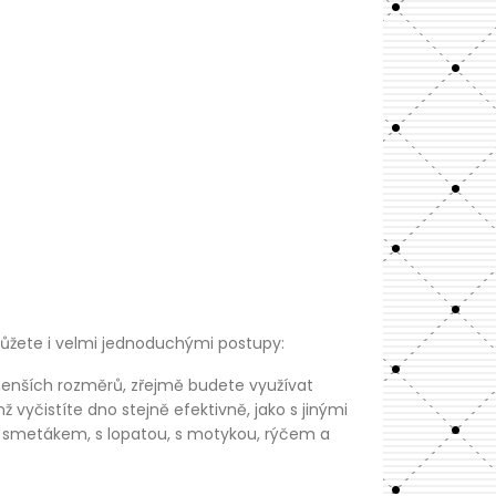
můžete i velmi jednoduchými postupy:
enších rozměrů, zřejmě budete využívat
 vyčistíte dno stejně efektivně, jako s jinými
 se smetákem, s lopatou, s motykou, rýčem a