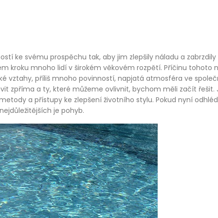
ostí ke svému prospěchu tak, aby jim zlepšily náladu a zabrzdily 
ém kroku mnoho lidí v širokém věkovém rozpětí. Příčinu tohoto
dské vztahy, příliš mnoho povinností, napjatá atmosféra ve spole
it zpříma a ty, které můžeme ovlivnit, bychom měli začít řešit
etody a přístupy ke zlepšení životního stylu. Pokud nyní odhlé
ejdůležitějších je pohyb.