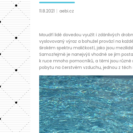
11.8.2021
aebi.cz
Moudří lidé dovedou využít i zdánlivých drobn
vyslovovaný výraz a bohužel provází na každ
širokém spektru maličkostí, jako jsou mezili
Samozřejmě je nanejvýš vhodné se jim postav
k ruce mnoho pomocníků, a těmi jsou různé m
pobytu na čerstvém vzduchu, jednou z těch n