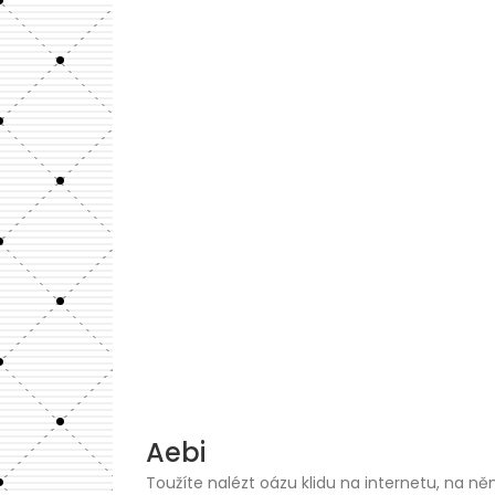
Skip
to
content
Aebi
Toužíte nalézt oázu klidu na internetu, na ně