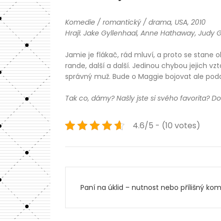
Komedie / romantický / drama, USA, 2010
Hrají: Jake Gyllenhaal, Anne Hathaway, Judy G
Jamie je flákač, rád mluví, a proto se stan
rande, další a další. Jedinou chybou jejich v
správný muž. Bude o Maggie bojovat ale poda
Tak co, dámy? Našly jste si svého favorita? D
4.6/5 - (10 votes)
Navigace
Paní na úklid – nutnost nebo přílišný ko
pro
příspěvek