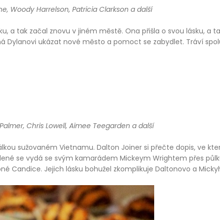
ne, Woody Harrelson, Patricia Clarkson a další
u, a tak začal znovu v jiném městě. Ona přišla o svou lásku, a ta
ylanovi ukázat nové město a pomoct se zabydlet. Tráví spolu v
 Palmer, Chris Lowell, Aimee Teegarden a další
 válkou sužovaném Vietnamu. Dalton Joiner si přečte dopis, ve kt
lené se vydá se svým kamarádem Mickeym Wrightem přes půlku sv
né Candice. Jejich lásku bohužel zkomplikuje Daltonovo a Micky