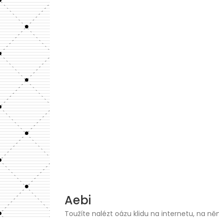
Skip
to
content
Aebi
Toužíte nalézt oázu klidu na internetu, na ně