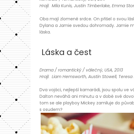
Hrají: Mila Kunis, Justin Timberlake, Emma Sto
Oba mají zlomené srdce. On přišel o svou lásk
Dylana a Jamie svedou dohromady. Jamie má D
láska.
Láska a čest
Drama / romantický / válečný, USA, 2013
Hrají: Liam Hemsworth, Austin Stowell, Teresa
Dva vojáci, nejlepší kamarádi, jsou spolu ve
Dalton neváhá ani minutu a v době své dovo
tom se ale playboy Mickey zamiluje do půvab
s osudem?