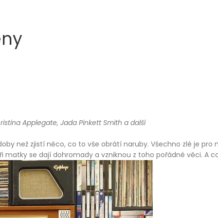
eny
hristina Applegate, Jada Pinkett Smith a další
doby než zjistí něco, co to vše obrátí naruby. Všechno zlé je pr
ní. Tři matky se dají dohromady a vzniknou z toho pořádné věci. 