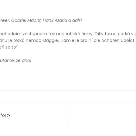
reer, Gabriel Macht, Hank Azaria a další
e obchodním zástupcem farmaceutické firmy. Díky tomu potká v j
ztahu je těžká nemoc Maggie. Jamie je pro ní ale ochoten udělat 
ří se to?
oufáme, že ano!
mfort?