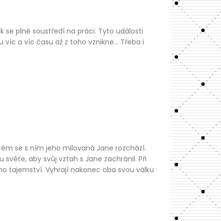
k se plně soustředí na práci. Tyto události
íc a víc času až z toho vznikne… Třeba i
erém se s ním jeho milovaná Jane rozchází.
ěte, aby svůj vztah s Jane zachránil. Při
ho tajemství. Vyhrají nakonec oba svou válku