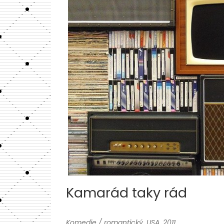
Kamarád taky rád
Komedie / romantický, USA, 2011