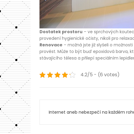
Dostatek prostoru
– ve sprchových koutech 
provedení hygienické očisty, nikoli pro relaxac
Renovace
– možná jste již slyšeli o možnost
provést. Může to být buď epoxidová barva, k
stávajícího tělesa a přilepí speciálním lep
4.2/5 - (6 votes)
Navigace
Internet aneb nebezpečí na každém roh
pro
příspěvek