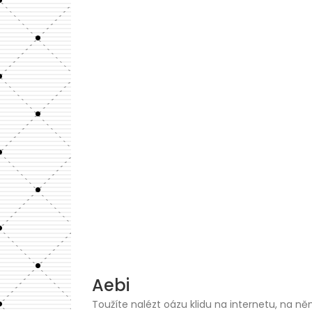
Skip
to
content
Aebi
Toužíte nalézt oázu klidu na internetu, na ně