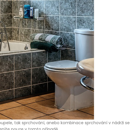
koupele, tak sprchování, anebo kombinace sprchování v nádrži
eníte pouze v tomto případě.