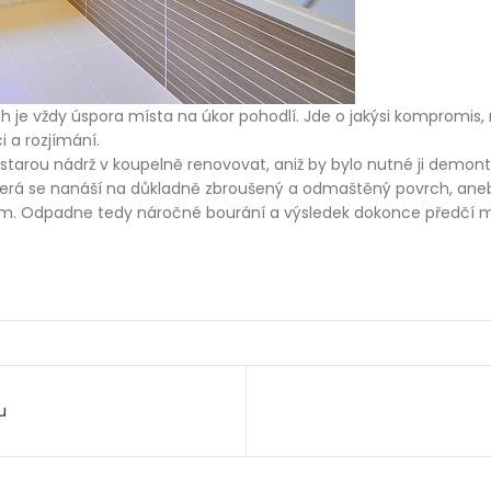
je vždy úspora místa na úkor pohodlí. Jde o jakýsi kompromis, 
i a rozjímání.
i starou nádrž v koupelně renovovat, aniž by bylo nutné ji demont
terá se nanáší na důkladně zbroušený a odmaštěný povrch, anebo
idlem. Odpadne tedy náročné bourání a výsledek dokonce předčí
u