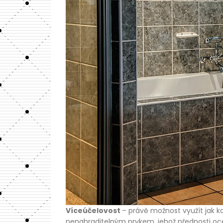
Víceúčelovost
– právě možnost využít jak 
nenahraditelným prvkem, jehož přednosti oc