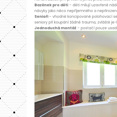
Bazének pro děti
– děti milují uzavřené nád
návyky jako něco nepříjemného a nepřirozenéh
Senioři
– vhodně koncipované polohovací sed
seniory při koupání žádné trauma, zvláště je-
Jednoduchá montáž
– postačí pouze usadi