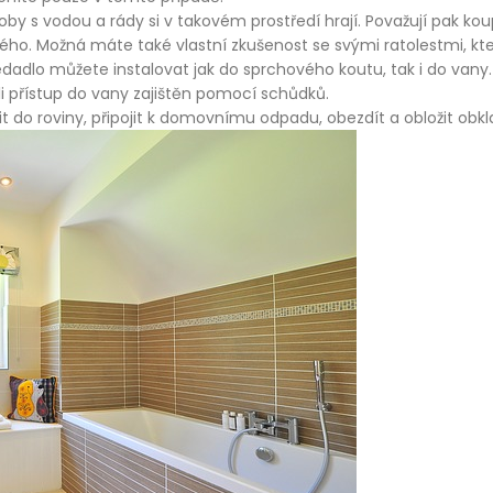
oby s vodou a rády si v takovém prostředí hrají. Považují pak ko
o. Možná máte také vlastní zkušenost se svými ratolestmi, které
adlo můžete instalovat jak do sprchového koutu, tak i do vany
li přístup do vany zajištěn pomocí schůdků.
t do roviny, připojit k domovnímu odpadu, obezdít a obložit obk