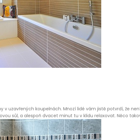
ny
v uzavřených koupelnách. Mnozí lidé vám jistě potvrdí, že není
vou sůl, a alespoň dvacet minut tu v klidu relaxovat. Něco ta