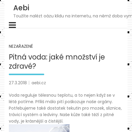
Skip
Aebi
to
content
Toužíte nalézt oázu klidu na internetu, na němž doba vymk
NEZAŘAZENÉ
Pitná voda: jaké množství je
zdravé?
27.3.2018
aebi.cz
Voda reguluje tělesnou teplotu, a to nejen když se v
létě potíme. Příliš málo pití poškozuje naše orgány.
Potřebujeme také dostatek tekutin pro mozek, sliznice,
trávicí systém a ledviny. Naše kůže také těží z pitné
vody, je krásnější a čistější.