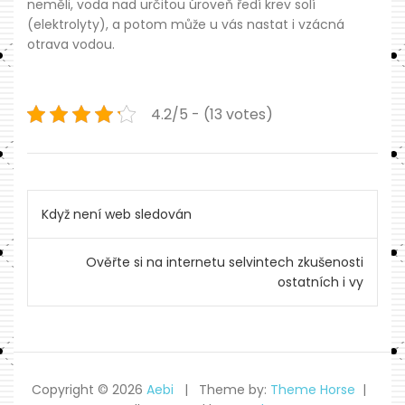
neměli, voda nad určitou úroveň ředí krev solí
(elektrolyty), a potom může u vás nastat i vzácná
otrava vodou.
4.2/5 - (13 votes)
Navigace
Když není web sledován
pro
Ověřte si na internetu selvintech zkušenosti
příspěvek
ostatních i vy
Copyright © 2026
Aebi
Theme by:
Theme Horse