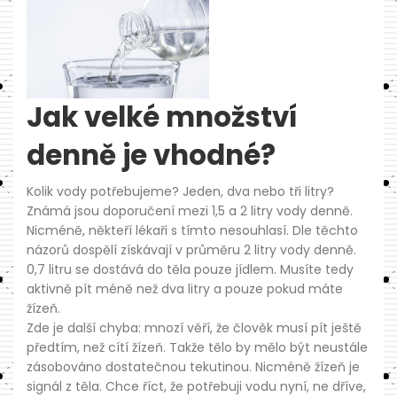
Jak velké množství
denně je vhodné?
Kolik vody potřebujeme? Jeden, dva nebo tři litry?
Známá jsou doporučení mezi 1,5 a 2 litry vody denně.
Nicméně, někteří lékaři s tímto nesouhlasí. Dle těchto
názorů dospělí získávají v průměru 2 litry vody denně.
0,7 litru se dostává do těla pouze jídlem. Musíte tedy
aktivně pít méně než dva litry a pouze pokud máte
žízeň.
Zde je další chyba: mnozí věří, že člověk musí pít ještě
předtím, než cítí žízeň. Takže tělo by mělo být neustále
zásobováno dostatečnou tekutinou. Nicméně žízeň je
signál z těla. Chce říct, že potřebuji vodu nyní, ne dříve,