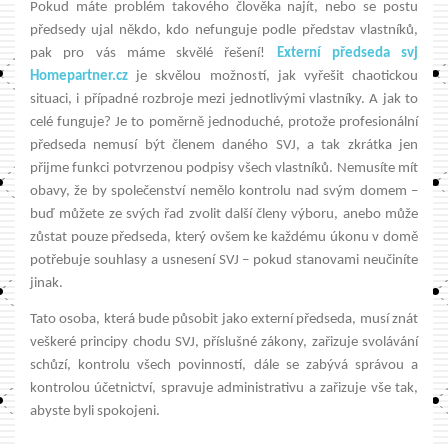
Pokud máte problém takového člověka najít, nebo se postu
předsedy ujal někdo, kdo nefunguje podle představ vlastníků,
pak pro vás máme skvělé řešení!
Externí předseda svj
Homepartner.cz
je skvělou možností, jak vyřešit chaotickou
situaci, i případné rozbroje mezi jednotlivými vlastníky. A jak to
celé funguje? Je to poměrně jednoduché, protože profesionální
předseda nemusí být členem daného SVJ, a tak zkrátka jen
přijme funkci potvrzenou podpisy všech vlastníků. Nemusíte mít
obavy, že by společenství nemělo kontrolu nad svým domem –
buď můžete ze svých řad zvolit další členy výboru, anebo může
zůstat pouze předseda, který ovšem ke každému úkonu v domě
potřebuje souhlasy a usnesení SVJ – pokud stanovami neučiníte
jinak.
Tato osoba, která bude působit jako externí předseda, musí znát
veškeré principy chodu SVJ, příslušné zákony, zařizuje svolávání
schůzí, kontrolu všech povinností, dále se zabývá správou a
kontrolou účetnictví, spravuje administrativu a zařizuje vše tak,
abyste byli spokojeni.