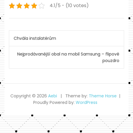
4.1/5 - (10 votes)
Navigace
Chvála instalatérům
pro
Nejprodávanější obal na mobil Samsung – flipové
příspěvek
pouzdro
Copyright © 2026
Aebi
Theme by:
Theme Horse
Proudly Powered by:
WordPress