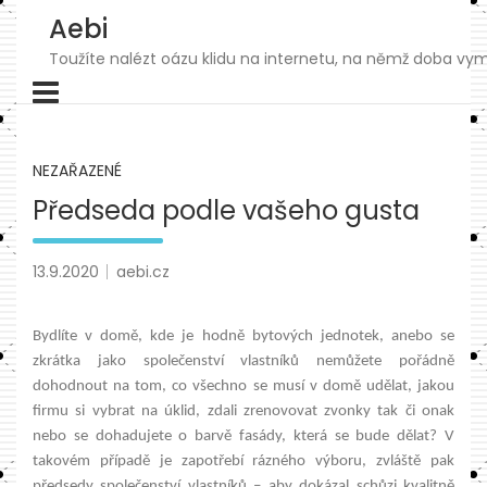
Skip
Aebi
to
content
Toužíte nalézt oázu klidu na internetu, na němž doba vymk
NEZAŘAZENÉ
Předseda podle vašeho gusta
13.9.2020
aebi.cz
Bydlíte v domě, kde je hodně bytových jednotek, anebo se
zkrátka jako společenství vlastníků nemůžete pořádně
dohodnout na tom, co všechno se musí v domě udělat, jakou
firmu si vybrat na úklid, zdali zrenovovat zvonky tak či onak
nebo se dohadujete o barvě fasády, která se bude dělat? V
takovém případě je zapotřebí rázného výboru, zvláště pak
předsedy společenství vlastníků – aby dokázal schůzi kvalitně