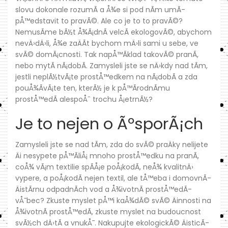
slovu dokonale rozumÃ­ a Å¾e si pod nÃ­m umÃ­
pÅ™edstavit to pravÃ©. Ale co je to to pravÃ©?
NemusÃ­me bÃ½t Å¾Ã¡dnÃ­ velcÃ­ ekologovÃ©, abychom
nevÄ›dÄ›li, Å¾e zaÄÃ­t bychom mÄ›li sami u sebe, ve
svÃ© domÃ¡cnosti. Tak napÅ™Ã­klad takovÃ© pranÃ­,
nebo mytÃ­ nÃ¡dobÃ­. Zamysleli jste se nÄ›kdy nad tÃ­m,
jestli neplÃ½tvÃ¡te prostÅ™edkem na nÃ¡dobÃ­ a zda
pouÅ¾Ã­vÃ¡te ten, kterÃ½ je k pÅ™Ã­rodnÃ­mu
prostÅ™edÃ­ alespoÅˆ trochu Å¡etrnÃ½?
Je to nejen o ÃºsporÃ¡ch
Zamysleli jste se nad tÃ­m, zda do svÃ© praÄky nelijete
Äi nesypete pÅ™Ã­liÅ¡ mnoho prostÅ™edku na pranÃ­,
coÅ¾ vÃ¡m textilie spÃ­Å¡e poÅ¡kodÃ­, neÅ¾ kvalitnÄ›
vypere, a poÅ¡kodÃ­ nejen textil, ale tÅ™eba i domovnÃ­
ÄistÃ­rnu odpadnÃ­ch vod a Å¾ivotnÃ­ prostÅ™edÃ­
vÅ¯bec? Zkuste myslet pÅ™i kaÅ¾dÃ© svÃ© Äinnosti na
Å¾ivotnÃ­ prostÅ™edÃ­, zkuste myslet na budoucnost
svÃ½ch dÄ›tÃ­ a vnukÅ¯. Nakupujte ekologickÃ© ÄisticÃ­