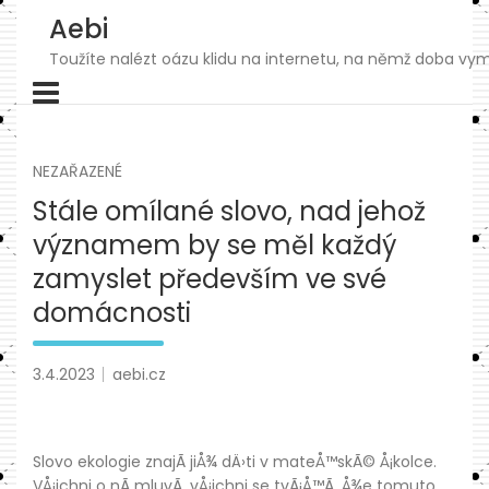
Skip
Aebi
to
content
Toužíte nalézt oázu klidu na internetu, na němž doba vymk
NEZAŘAZENÉ
Stále omílané slovo, nad jehož
významem by se měl každý
zamyslet především ve své
domácnosti
3.4.2023
aebi.cz
Slovo ekologie znajÃ­ jiÅ¾ dÄ›ti v mateÅ™skÃ© Å¡kolce.
VÅ¡ichni o nÃ­ mluvÃ­, vÅ¡ichni se tvÃ¡Å™Ã­, Å¾e tomuto