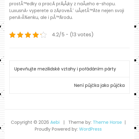
prostÅ™edky a
pracÃ­ prÃ¡Å¡ky
z naÅ¡eho e-shopu.
LuxusnÄ› vyperete a zÃ¡roveÅˆ uÅ¡etÅ™Ã­te nejen svoji
penÄ›Å¾enku, ale i pÅ™Ã­rodu.
4.2/5 - (13 votes)
Navigace
Upevňujte mezilidské vztahy i pořádáním párty
pro
Není půjčka jako půjčka
příspěvek
Copyright © 2026
Aebi
Theme by:
Theme Horse
Proudly Powered by:
WordPress