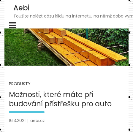
Skip
Aebi
to
content
Toužíte nalézt oázu klidu na internetu, na němž doba vymk
PRODUKTY
Možnosti, které máte při
budování přístřešku pro auto
16.3.2021
aebi.cz