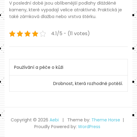
V poslední době jsou oblíbenější podlahy dlážděné
kameny, které vypadají velice atraktivně. Praktická je
také zámková dlažba nebo vrstva štěrku.
4.1/5 - (11 votes)
Navigace
Používání a péče o kůži
pro
Drobnost, která rozhodně potěší.
příspěvek
Copyright © 2026
Aebi
Theme by:
Theme Horse
Proudly Powered by:
WordPress